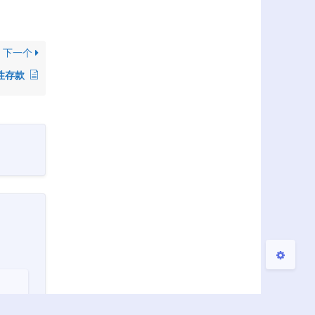
下一个
夜间模式
性存款
Sans Serif
Serif
浅阴影
深阴影
关闭
日落
暗化
灰度