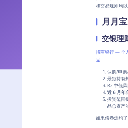
和交易规则均以
月月宝
交银理财
招商银行 — 
品
认购/申
最短持有封
R2 中低
近 6 月年
投资范围
品总资产的比
如果债卷违约了