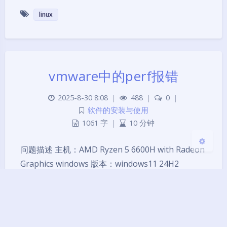
linux
夜间模式
Sans Serif
Serif
浅阴影
深阴影
vmware中的perf报错
2025-8-30 8:08
|
488
|
0
|
关闭
日落
暗化
灰度
软件的安装与使用
1061 字
|
10 分钟
问题描述 主机：AMD Ryzen 5 6600H with Radeon
Graphics windows 版本：windows11 24H2
vmware 版本：Workstation 17 Pro 17.6.3 vmware
中的虚拟机：Rocky Linux 9.5 perf 版本：perf
version 5.14.0-570.33.2.…