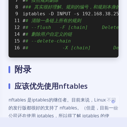
#
# 按照规则删除
#
## 其实很好理解。规则的编号，和规则本身的内
iptables -D INPUT -s 192.168.38.254/
#
# 清除一条链上所有的规则
#
# --flush   -F
#
# 删除用户自定义的链
夜间模式
#
# --delete-chain
#
#        
Sans Serif
Serif
浅阴影
深阴影
附录
关闭
日落
暗化
灰度
应该优先使用nftables
nftables 是iptables的继任者。目前来说，Linux 不同
的发行版都很好的支持了 nftables。（但是，目前一些
公司还在使用 iptables，所以得了解 iptables 的使
用。）