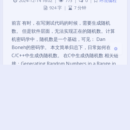
2024-12-14 16:02
|
773
|
0
|
环境编程
924 字
|
7 分钟
浅阴影
深阴影
前言 有时，在写测试代码的时候，需要生成随机
关闭
日落
暗化
灰度
数。 但是软件层面，无法实现正在的随机数。计算
机密码学中，随机数是一个基础，可见： Dan
Boneh的密码学。 本文简单归总下，日常如何在
C/C++中生成伪随机数。 在C中生成伪随机数 相关链
接：Generating Random Numbers in a Range in
C - Geeks…
c
c++
本站运行: 714天23小时24分31秒
Theme
Argon
By solstice23