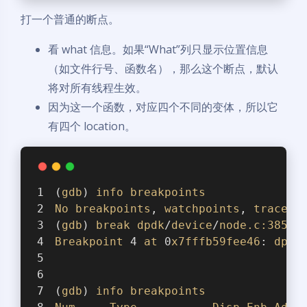
打一个普通的断点。
看 what 信息。如果“What”列只显示位置信息
（如文件行号、函数名），那么这个断点，默认
将对所有线程生效。
因为这一个函数，对应四个不同的变体，所以它
有四个 location。
(
gdb
) 
info
breakpoints
No
breakpoints
, 
watchpoints
, 
tracepo
(
gdb
) 
break
dpdk
/
device
/
node
.c
:385
Breakpoint
 4 
at
 0
x7fffb59fee46
: 
dpdk
(
gdb
) 
info
breakpoints