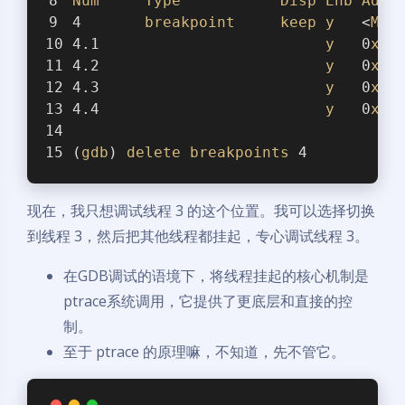
Num
Type
Disp
Enb
Addr
4       
breakpoint
keep
y
   <
MUL
4.1                         
y
   0
x00
4.2                         
y
   0
x00
4.3                         
y
   0
x00
4.4                         
y
   0
x00
(
gdb
) 
delete
breakpoints
 4
现在，我只想调试线程 3 的这个位置。我可以选择切换
到线程 3，然后把其他线程都挂起，专心调试线程 3。
在GDB调试的语境下，将线程挂起的核心机制是
ptrace系统调用，它提供了更底层和直接的控
制。
至于 ptrace 的原理嘛，不知道，先不管它。