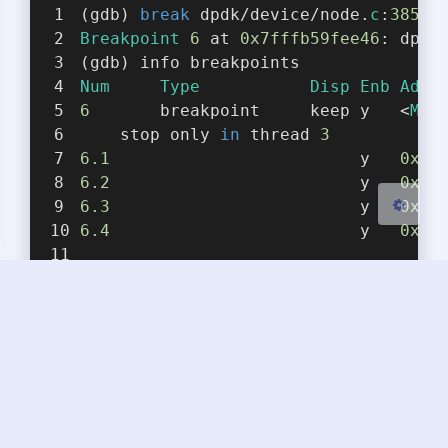
(gdb) 
break
 dpdk/device/node.
c
:
385
 t
Sans Serif
Serif
Breakpoint
6
 at 
0x7fffb59fee46
: dpdk
(gdb) info breakpoints 
浅阴影
深阴影
Num
Type
Disp
Enb
Addr
6
       breakpoint     keep y   <
MUL
关闭
日落
暗化
灰度
	stop only 
in
 thread 
3
6.1
                         y   
0x00
6.2
                         y   
0x00
6.3
                         y   
0x00
6.4
                         y   
0x00
(gdb) 
c
Continuing
.
Thread
3
"vpp_wk_0"
 hit 
Breakpoint
6
    at /root/work/3rd/vpp-upstream/s
385
	  bt->flags = xd->buffer_flags;
(gdb) info threads 
Id
Target
Id