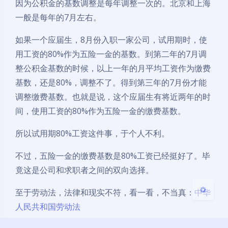
因为公积金的基数调整是每年调整一次的。北京和上海
一般是每年的7月左右。
如果一个应届生，8月份入职一家公司，试用期时，使
用工资的80%作为五险一金的基数。到第二年的7月调
整公积金基数的时候，以上一年的月平均工资作为缴费
夜间模式
基数，还是80%，调整不了。得到第三年的7月份才能
Sans Serif
Serif
调整缴费基数。也就是说，这个应届生有将近两年的时
间，使用工资的80%作为五险一金的缴费基数。
浅阴影
深阴影
所以试用期80%工资这件事，于个人不利。
关闭
日落
暗化
灰度
不过，五险一金的缴费基数是80%工资已经挺好了。毕
竟这是公司和求职者之间的双向选择。
至于劳动法，法律和现实不符，看一看，不当真：
中华
人民共和国劳动法