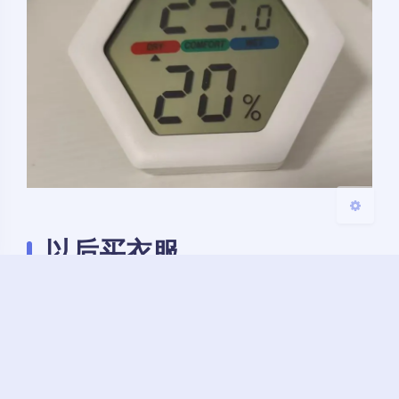
Sans Serif
Serif
浅阴影
深阴影
关闭
日落
暗化
灰度
以后买衣服
为了避免静电，含棉率不能低于35%。
shopping