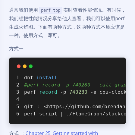
通常我们使用
实时查看性能情况。有时候，
perf top
我们想把性能情况分享给他人查看，我们可以使用perf
生成火焰图。下面有两种方式，这两种方式本质应该是
一种。使用方式二即可。
方式一
dnf 
install
#perf record -p 740280 --call-graph 
perf 
record
 -p 
740280
 -e cpu-clock 
-
git ： <https://github.com/brendangre
perf script | ./FlameGraph/stackcoll
方式二:
Chapter 25. Getting started with