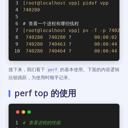
[root@localhost vpp]
pidof
vpp
740280
# 查看一个进程有哪些线程
[root@localhost vpp]
ps
-T
-p
740280
740280
740280
 ?        
00
:00
:02
vp
740280
740463
 ?        
00
:00
:44
vp
740280
740464
 ?        
00
:00
:44
vp
接下来，我们看下
的基本使用。下面的内容逻辑
perf
比较跳跃，为使用时顺手记录。
perf top 的使用
# 查看进程的性能