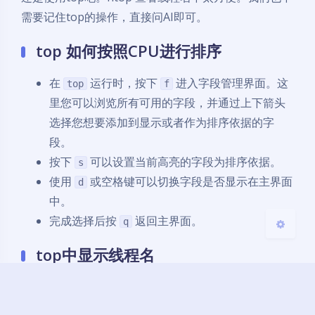
需要记住top的操作，直接问AI即可。
top 如何按照CPU进行排序
夜间模式
在
运行时，按下
进入字段管理界面。这
top
f
Sans Serif
Serif
里您可以浏览所有可用的字段，并通过上下箭头
选择您想要添加到显示或者作为排序依据的字
浅阴影
深阴影
段。
按下
可以设置当前高亮的字段为排序依据。
s
关闭
日落
暗化
灰度
使用
或空格键可以切换字段是否显示在主界面
d
中。
完成选择后按
返回主界面。
q
top中显示线程名
在top运行时，按下
H