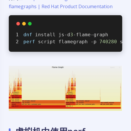
flamegraphs | Red Hat Product Documentation
dnf
 install js-d
3
-flame-graph
perf
 script flamegraph -p 
740280
 sle