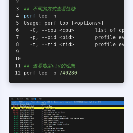
## 不同的方式查看性能
perf
 top -h
Usage: perf top [<options>]
  -C, --cpu <cpu>       list of cpus
  -p, --pid <pid>       profile even
  -t, --tid <tid>       profile even
## 查看指定pid的性能
perf top -p 
740280