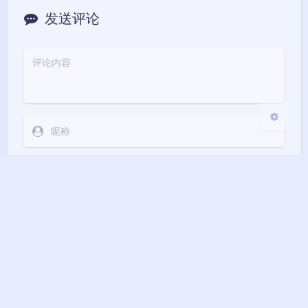
发送评论
浅阴影
深阴影
关闭
日落
暗化
灰度
Markdown
悄悄话
邮件提醒