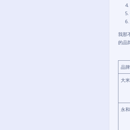
我那
的品
品牌
大米
永和