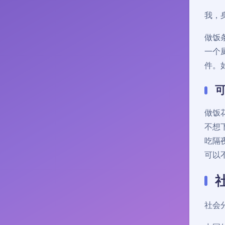
我，
做饭
一个
件。
做饭
不想
吃隔
可以
社会