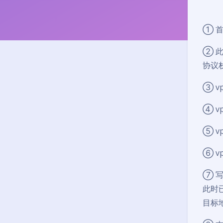
① 
② 
协议
③ v
④ 
⑤ v
⑥ v
⑦ 
此时已
目标