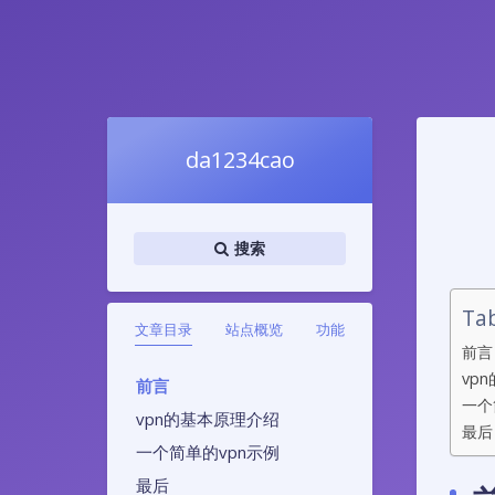
da1234cao
搜索
Tab
文章目录
站点概览
功能
前言
vp
前言
一个
vpn的基本原理介绍
最后
一个简单的vpn示例
最后