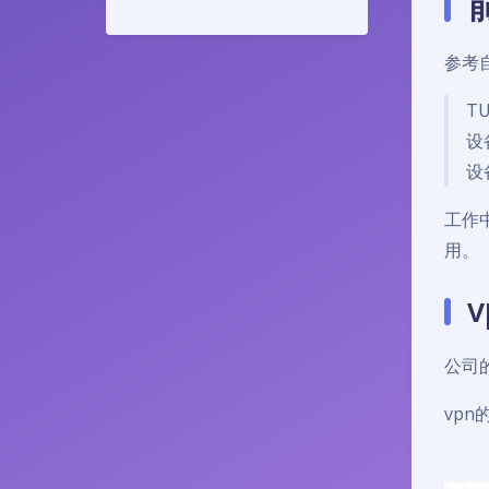
参考
T
设
设
工作中
用。
公司
vp