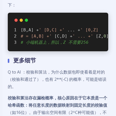
下：
[B,A] +
' [D,C] +'
 ... +
' [0,Z]
# = [A,B] +'
 [C,D] +
' ... +'
 [Z,
0
]
# 小端机器上，所以，Z 不需要256
更多细节
Q to AI ：校验和算法，为什么数据包即使看着是对的
（校验和通过了），也有 2**(-C) 的概率，可能是错误
的。
校验和算法存在漏检概率，核心原因在于它本质是一个
哈希函数：将任意长度的数据映射到固定长度的校验值
（如16位）。由于输出空间有限（2^C种可能值），不