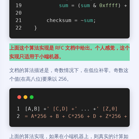
sum
 = (
sum
 & 
0xffff
) + (
s
       checksum = ~
sum
;
   }
上面这个算法实现是 RFC 文档中给出。个人感觉，这个
实现只适用于小端机器。
文档的算法描述是，奇数情况下，在低位补零。奇数这
个值(在高八位)要乘以 256。
[A,B] +
' [C,D] +'
 ... +
' [Z,0]
= A*256 + B + C*256 + D + Z*256 + 0
上面的算法实现，如果在小端机器上，则真实的计算如