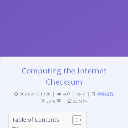
Computing the Internet
Checksum
2026-2-19 19:28
|
407
|
0
|
网络编程
3518 字
|
33 分钟
Table of Contents