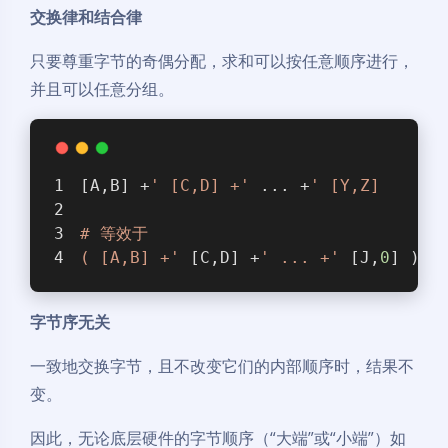
交换律和结合律
只要尊重字节的奇偶分配，求和可以按任意顺序进行，
并且可以任意分组。
[A,B] +
' [C,D] +'
 ... +
' [Y,Z]
# 等效于
( [A,B] +'
 [C,D] +
' ... +'
 [J,
0
] ) +
字节序无关
一致地交换字节，且不改变它们的内部顺序时，结果不
变。
因此，无论底层硬件的字节顺序（“大端”或“小端”）如