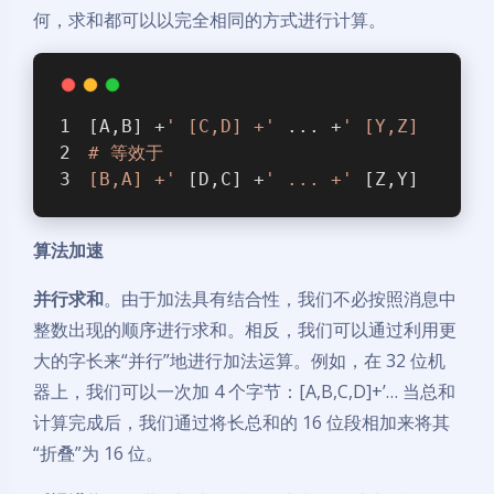
何，求和都可以以完全相同的方式进行计算。
[A,B] +
' [C,D] +'
 ... +
' [Y,Z]
# 等效于
[B,A] +'
 [D,C] +
' ... +'
 [Z,Y] 
算法加速
并行求和
。由于加法具有结合性，我们不必按照消息中
整数出现的顺序进行求和。相反，我们可以通过利用更
大的字长来“并行”地进行加法运算。例如，在 32 位机
器上，我们可以一次加 4 个字节：[A,B,C,D]+’… 当总和
计算完成后，我们通过将长总和的 16 位段相加来将其
“折叠”为 16 位。