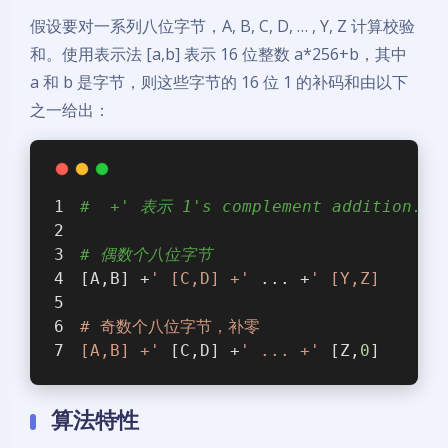
假设要对一系列八位字节，A, B, C, D, … , Y, Z 计算校验
和。使用表示法 [a,b] 表示 16 位整数 a*256+b，其中
a 和 b 是字节，则这些字节的 16 位 1 的补码和由以下
之一给出：
#  +' 表示 1's complement addition.
# 偶数个八位字节
[A,B] +
' [C,D] +'
 ... +
' [Y,Z]
# 奇数个八位字节，补零
[A,B] +'
 [C,D] +
' ... +'
 [Z,
0
]
算法特性