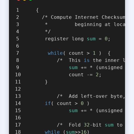
    {
      /* Compute Internet Checksum 
f
       *         beginning at locati
       */
       register long 
sum
 = 
0
;
while
( count > 
1
 )  {
           /*  This 
is
 the inner loo
sum
 += * (unsigned sh
               count -= 
2
;
       }
           /*  Add left-over byte, 
i
if
( count > 
0
 )
sum
 += * (unsigned ch
           /*  Fold 
32
-bit 
sum
 to 
16
while
 (
sum
>>
16
)