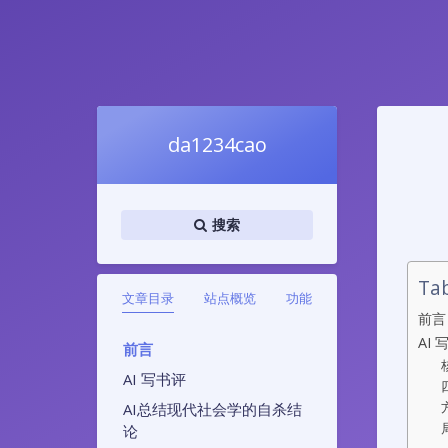
da1234cao
搜索
Tab
文章目录
站点概览
功能
前言
AI 
前言
AI 写书评
AI总结现代社会学的自杀结
论