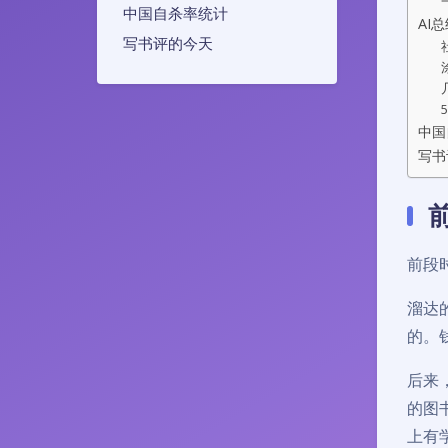
中国自杀率统计
AI
写书评的今天
中国
写书
前段
溜达
的。
后来
的图
上有