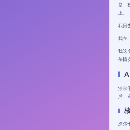
是，
上。
我回
我在
我这
杀情
A
涂尔
后，
涂尔