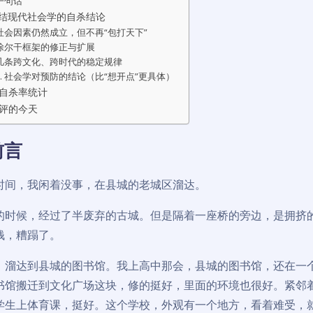
一句话
总结现代社会学的自杀结论
社会因素仍然成立，但不再“包打天下”
涂尔干框架的修正与扩展
几条跨文化、跨时代的稳定规律
5. 社会学对预防的结论（比“想开点”更具体）
自杀率统计
评的今天
前言
时间，我闲着没事，在县城的老城区溜达。
的时候，经过了半废弃的古城。但是隔着一座桥的旁边，是拥挤
钱，糟蹋了。
，溜达到县城的图书馆。我上高中那会，县城的图书馆，还在一
书馆搬迁到文化广场这块，修的挺好，里面的环境也很好。紧邻
学生上体育课，挺好。这个学校，外观有一个地方，看着难受，