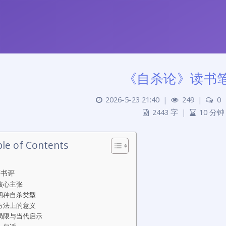
《自杀论》读书
2026-5-23 21:40
|
249
|
0
2443 字
|
10 分钟
le of Contents
写书评
核心主张
四种自杀类型
方法上的意义
局限与当代启示