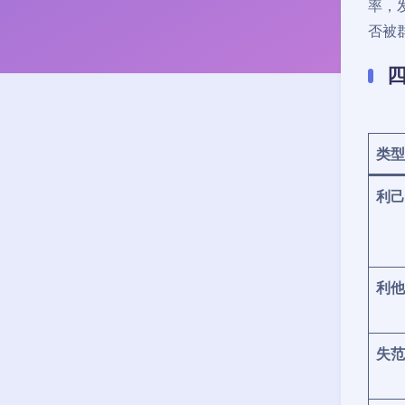
率，
否被
类型
利己
利他
失范