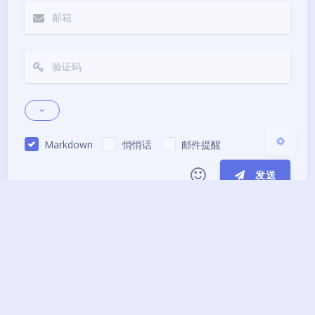
Sans Serif
Serif
浅阴影
深阴影
关闭
日落
暗化
灰度
Markdown
悄悄话
邮件提醒
发送
|´・ω・)ノ
ヾ(≧∇≦*)ゝ
(☆ω☆)
（╯‵□′）╯︵┴─┴
￣﹃￣
(/ω＼)
本站运行: 716天21小时12分55秒
∠( ᐛ 」∠)＿
(๑•̀ㅁ•́ฅ)
→_→
Theme
Argon
By solstice23
୧(๑•̀⌄•́๑)૭
٩(ˊᗜˋ*)و
(ノ°ο°)ノ